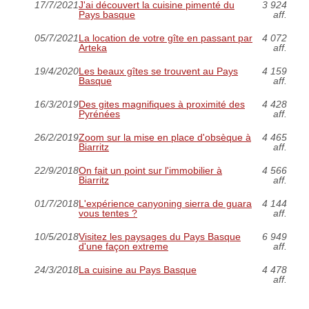
17/7/2021
J'ai découvert la cuisine pimenté du
3 924
Pays basque
aff.
05/7/2021
La location de votre gîte en passant par
4 072
Arteka
aff.
19/4/2020
Les beaux gîtes se trouvent au Pays
4 159
Basque
aff.
16/3/2019
Des gites magnifiques à proximité des
4 428
Pyrénées
aff.
26/2/2019
Zoom sur la mise en place d'obsèque à
4 465
Biarritz
aff.
22/9/2018
On fait un point sur l'immobilier à
4 566
Biarritz
aff.
01/7/2018
L'expérience canyoning sierra de guara
4 144
vous tentes ?
aff.
10/5/2018
Visitez les paysages du Pays Basque
6 949
d'une façon extreme
aff.
24/3/2018
La cuisine au Pays Basque
4 478
aff.