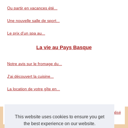
Ou partir en vacances été...
Une nouvelle salle de sport...
Le prix d'un spa au...
La vie au Pays Basque
Notre avis sur le fromage du...
J'ai découvert la cuisine...
La location de votre gîte en...
© 2026
Peuple-basque.fr
|
Découvrir site
|
Cookies Policy
|
Site réalisé
This website uses cookies to ensure you get
avec SPIP
|
Espace Privé
the best experience on our website.