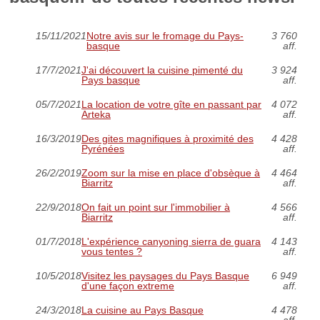
15/11/2021
Notre avis sur le fromage du Pays-
3 760
basque
aff.
17/7/2021
J'ai découvert la cuisine pimenté du
3 924
Pays basque
aff.
05/7/2021
La location de votre gîte en passant par
4 072
Arteka
aff.
16/3/2019
Des gites magnifiques à proximité des
4 428
Pyrénées
aff.
26/2/2019
Zoom sur la mise en place d'obsèque à
4 464
Biarritz
aff.
22/9/2018
On fait un point sur l'immobilier à
4 566
Biarritz
aff.
01/7/2018
L'expérience canyoning sierra de guara
4 143
vous tentes ?
aff.
10/5/2018
Visitez les paysages du Pays Basque
6 949
d'une façon extreme
aff.
24/3/2018
La cuisine au Pays Basque
4 478
aff.