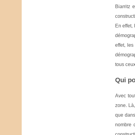
Biarritz 
construct
En effet,
démograp
effet, le
démograp
tous ceux
Qui po
Avec tout
zone. Là, 
que dans
nombre de
construct