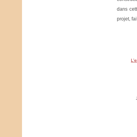
dans cett
projet, f
L'e