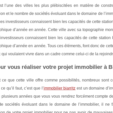
est l’une des villes les plus plébiscitées en matière de const
ion et le nombre de sociétés évoluant dans le domaine de l’immo
 les investisseurs connaissent bien les capacités de cette stati
hique d’année en année. Cette ville avec sa topographie mo
s investisseurs connaissent bien les capacités de cette statio
hique d’année en année. Tous ces éléments, font donc de cette
 qui voulaient vivre dans un cadre comme celui-ci de la rejoindr
ur vous réaliser votre projet immobilier à Bi
 ce que cette ville offre comme possibilités, nombreux sont c
ce qu’il faut, c’est que l’
immobilier biarritz
est un domaine d’inv
 plusieurs années que vous vous rendrez forcément compte de 
 sociétés évoluant dans le domaine de l’immobilier, il ne fau
ion de votre projet immobilier pour ne pas avoir de mauvaises 