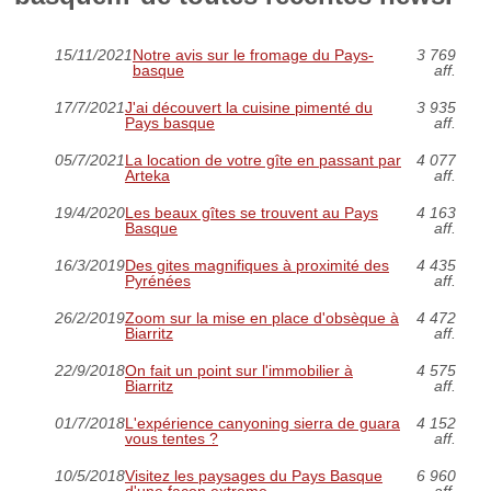
15/11/2021
Notre avis sur le fromage du Pays-
3 769
basque
aff.
17/7/2021
J'ai découvert la cuisine pimenté du
3 935
Pays basque
aff.
05/7/2021
La location de votre gîte en passant par
4 077
Arteka
aff.
19/4/2020
Les beaux gîtes se trouvent au Pays
4 163
Basque
aff.
16/3/2019
Des gites magnifiques à proximité des
4 435
Pyrénées
aff.
26/2/2019
Zoom sur la mise en place d'obsèque à
4 472
Biarritz
aff.
22/9/2018
On fait un point sur l'immobilier à
4 575
Biarritz
aff.
01/7/2018
L'expérience canyoning sierra de guara
4 152
vous tentes ?
aff.
10/5/2018
Visitez les paysages du Pays Basque
6 960
d'une façon extreme
aff.