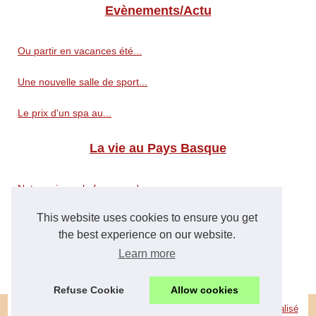
Evènements/Actu
Ou partir en vacances été...
Une nouvelle salle de sport...
Le prix d'un spa au...
La vie au Pays Basque
Notre avis sur le fromage du...
This website uses cookies to ensure you get
J'ai découvert la cuisine...
the best experience on our website.
La location de votre gîte en...
Learn more
Refuse Cookie
Allow cookies
© 2026
Peuple-basque.fr
|
Découvrir site
|
Cookies Policy
|
Site réalisé