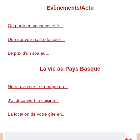
Evènements/Actu
Ou partir en vacances été...
Une nouvelle salle de sport...
Le prix d'un spa au...
La vie au Pays Basque
Notre avis sur le fromage du...
J'ai découvert la cuisine...
La location de votre gîte en...
© 2026
Peuple-basque.fr
|
Découvrir site
|
Cookies Policy
|
Site réalisé