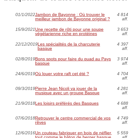
01/1/2022
Jambon de Bayonne : Où trouver le
4 814
meilleur jambon de Bayonne original ?
aff.
15/9/2021
Une recette de rôti pour une soupe
3 653
végétarienne riche en protéines
aff.
22/12/2019
Les spécialités de la charcuterie
4 397
basque
aff.
02/8/2019
Bons spots pour faire du quad au Pays
3 974
basque
aff.
24/6/2019
Où louer votre raft cet été ?
4 704
aff.
09/3/2019
Pierre Jean Nicoli va jouer de la
4 281
musique avec un groupe Basque
aff.
21/9/2018
Les loisirs préférés des Basques
4 688
aff.
07/6/2018
Retrouver le centre commercial de vos
4 749
rêves
aff.
12/6/2016
Un couteau fabriquer en bois de néflier,
5 559
tout comme le bâton de berger basque,
aff.